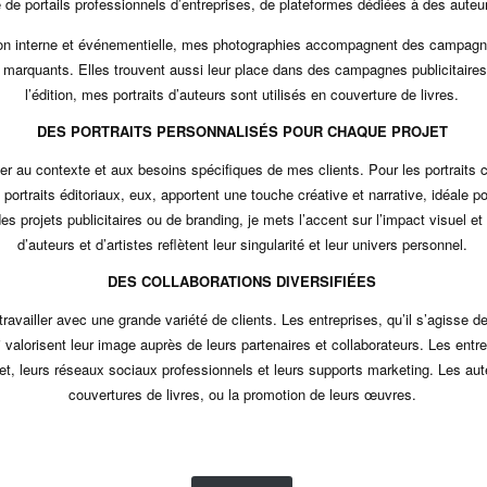
e de portails professionnels d’entreprises, de plateformes dédiées à des auteu
n interne et événementielle, mes photographies accompagnent des campagnes
marquants. Elles trouvent aussi leur place dans des campagnes publicitaires
l’édition, mes portraits d’auteurs sont utilisés en couverture de livres.
DES PORTRAITS PERSONNALISÉS POUR CHAQUE PROJET
r au contexte et aux besoins spécifiques de mes clients. Pour les portraits cor
 portraits éditoriaux, eux, apportent une touche créative et narrative, idéale p
 projets publicitaires ou de branding, je mets l’accent sur l’impact visuel et l’
d’auteurs et d’artistes reflètent leur singularité et leur univers personnel.
DES COLLABORATIONS DIVERSIFIÉES
de travailler avec une grande variété de clients. Les entreprises, qu’il s’agis
ui valorisent leur image auprès de leurs partenaires et collaborateurs. Les ent
ernet, leurs réseaux sociaux professionnels et leurs supports marketing. Les aut
couvertures de livres, ou la promotion de leurs œuvres.