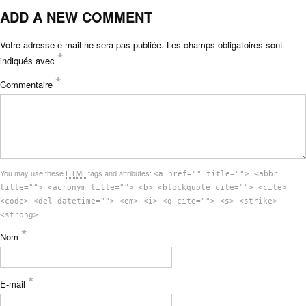
ADD A NEW COMMENT
Votre adresse e-mail ne sera pas publiée.
Les champs obligatoires sont
*
indiqués avec
*
Commentaire
You may use these
HTML
tags and attributes:
<a href="" title=""> <abbr
title=""> <acronym title=""> <b> <blockquote cite=""> <cite>
<code> <del datetime=""> <em> <i> <q cite=""> <s> <strike>
<strong>
*
Nom
*
E-mail