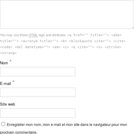
You may use these
HTML
tags and attributes:
<a href="" title=""> <abbr
title=""> <acronym title=""> <b> <blockquote cite=""> <cite>
<code> <del datetime=""> <em> <i> <q cite=""> <s> <strike>
<strong>
*
Nom
*
E-mail
Site web
Enregistrer mon nom, mon e-mail et mon site dans le navigateur pour mon
prochain commentaire.