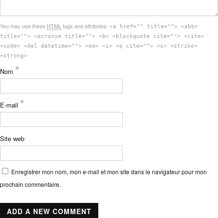
You may use these
HTML
tags and attributes:
<a href="" title=""> <abbr
title=""> <acronym title=""> <b> <blockquote cite=""> <cite>
<code> <del datetime=""> <em> <i> <q cite=""> <s> <strike>
<strong>
*
Nom
*
E-mail
Site web
Enregistrer mon nom, mon e-mail et mon site dans le navigateur pour mon
prochain commentaire.