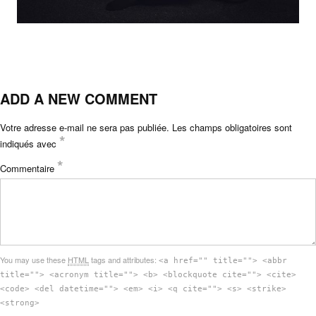
ADD A NEW COMMENT
Votre adresse e-mail ne sera pas publiée.
Les champs obligatoires sont
*
indiqués avec
*
Commentaire
You may use these
HTML
tags and attributes:
<a href="" title=""> <abbr
title=""> <acronym title=""> <b> <blockquote cite=""> <cite>
<code> <del datetime=""> <em> <i> <q cite=""> <s> <strike>
<strong>