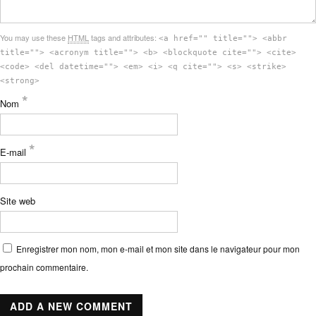
You may use these
HTML
tags and attributes:
<a href="" title=""> <abbr
title=""> <acronym title=""> <b> <blockquote cite=""> <cite>
<code> <del datetime=""> <em> <i> <q cite=""> <s> <strike>
<strong>
*
Nom
*
E-mail
Site web
Enregistrer mon nom, mon e-mail et mon site dans le navigateur pour mon
prochain commentaire.