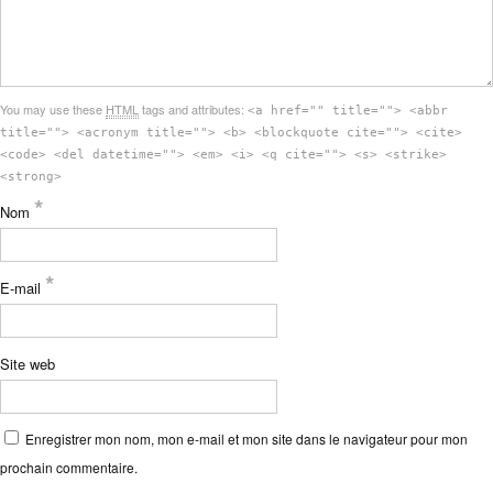
You may use these
HTML
tags and attributes:
<a href="" title=""> <abbr
title=""> <acronym title=""> <b> <blockquote cite=""> <cite>
<code> <del datetime=""> <em> <i> <q cite=""> <s> <strike>
<strong>
*
Nom
*
E-mail
Site web
Enregistrer mon nom, mon e-mail et mon site dans le navigateur pour mon
prochain commentaire.