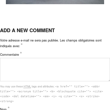
ADD A NEW COMMENT
Votre adresse e-mail ne sera pas publiée.
Les champs obligatoires sont
*
indiqués avec
*
Commentaire
You may use these
HTML
tags and attributes:
<a href="" title=""> <abbr
title=""> <acronym title=""> <b> <blockquote cite=""> <cite>
<code> <del datetime=""> <em> <i> <q cite=""> <s> <strike>
<strong>
*
Nom