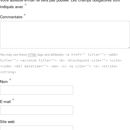
*
indiqués avec
*
Commentaire
You may use these
HTML
tags and attributes:
<a href="" title=""> <abbr
title=""> <acronym title=""> <b> <blockquote cite=""> <cite>
<code> <del datetime=""> <em> <i> <q cite=""> <s> <strike>
<strong>
*
Nom
*
E-mail
Site web