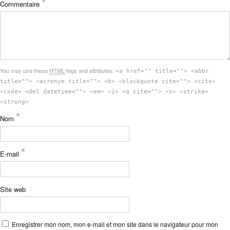
*
Commentaire
You may use these
HTML
tags and attributes:
<a href="" title=""> <abbr
title=""> <acronym title=""> <b> <blockquote cite=""> <cite>
<code> <del datetime=""> <em> <i> <q cite=""> <s> <strike>
<strong>
*
Nom
*
E-mail
Site web
Enregistrer mon nom, mon e-mail et mon site dans le navigateur pour mon