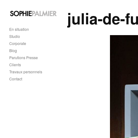
julia-de-f
En situation
Studio
Corporate
Blog
Parutions Presse
Clients
Travaux personnels
Contact