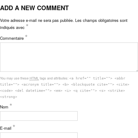
ADD A NEW COMMENT
Votre adresse e-mail ne sera pas publiée.
Les champs obligatoires sont
*
indiqués avec
*
Commentaire
You may use these
HTML
tags and attributes:
<a href="" title=""> <abbr
title=""> <acronym title=""> <b> <blockquote cite=""> <cite>
<code> <del datetime=""> <em> <i> <q cite=""> <s> <strike>
<strong>
*
Nom
*
E-mail