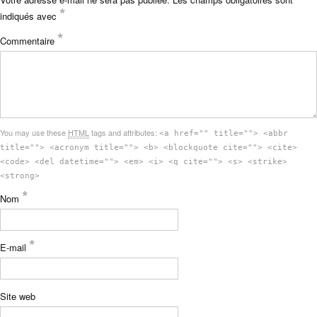
*
indiqués avec
*
Commentaire
You may use these
HTML
tags and attributes:
<a href="" title=""> <abbr
title=""> <acronym title=""> <b> <blockquote cite=""> <cite>
<code> <del datetime=""> <em> <i> <q cite=""> <s> <strike>
<strong>
*
Nom
*
E-mail
Site web