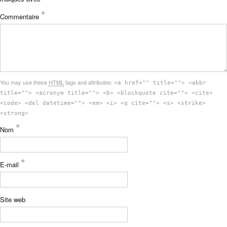
*
Commentaire
You may use these
HTML
tags and attributes:
<a href="" title=""> <abbr
title=""> <acronym title=""> <b> <blockquote cite=""> <cite>
<code> <del datetime=""> <em> <i> <q cite=""> <s> <strike>
<strong>
*
Nom
*
E-mail
Site web