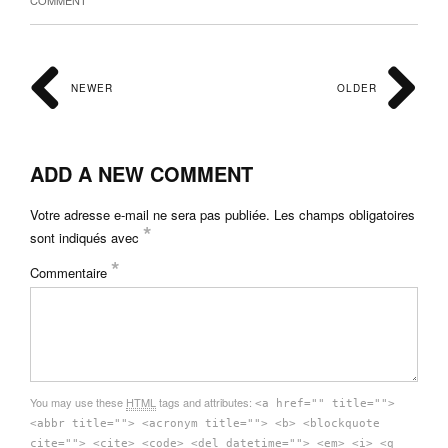
NEWER
OLDER
ADD A NEW COMMENT
Votre adresse e-mail ne sera pas publiée.
Les champs obligatoires
*
sont indiqués avec
*
Commentaire
You may use these
HTML
tags and attributes:
<a href="" title="">
<abbr title=""> <acronym title=""> <b> <blockquote
cite=""> <cite> <code> <del datetime=""> <em> <i> <q