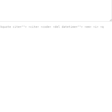
ckquote cite=""> <cite> <code> <del datetime=""> <em> <i> <q