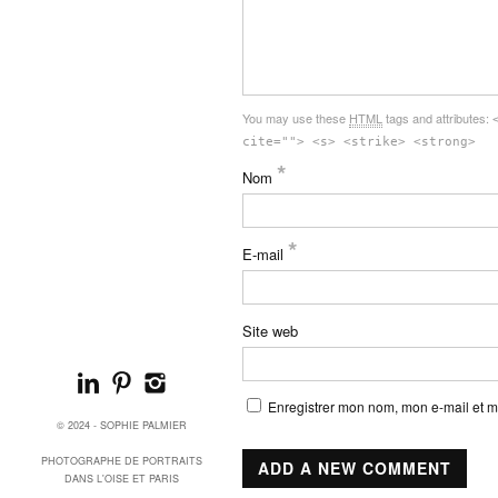
You may use these
HTML
tags and attributes:
cite=""> <s> <strike> <strong>
*
Nom
*
E-mail
Site web
Enregistrer mon nom, mon e-mail et m
© 2024 - SOPHIE PALMIER
PHOTOGRAPHE DE PORTRAITS
DANS L'OISE ET PARIS