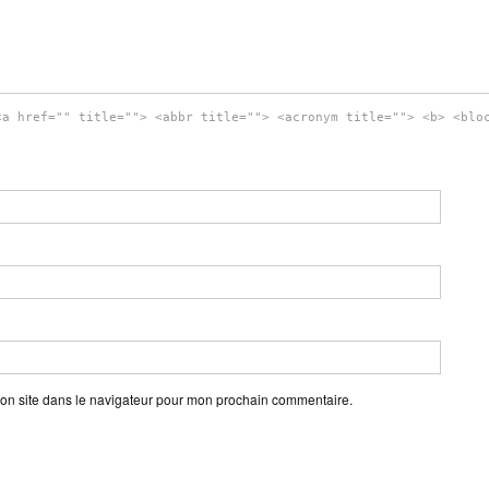
<a href="" title=""> <abbr title=""> <acronym title=""> <b> <blo
on site dans le navigateur pour mon prochain commentaire.