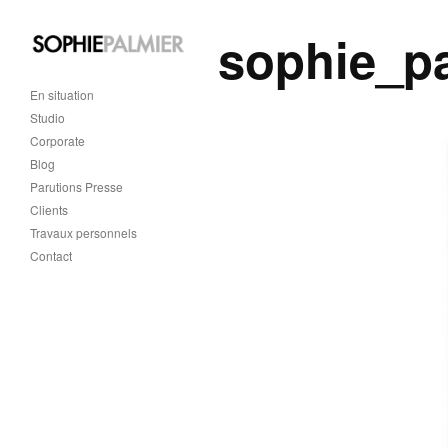
sophie_p
En situation
Studio
Corporate
Blog
Parutions Presse
Clients
Travaux personnels
Contact