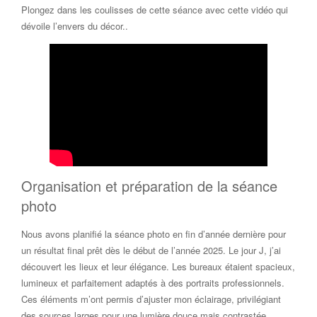
Plongez dans les coulisses de cette séance avec cette vidéo qui
dévoile l’envers du décor..
Organisation et préparation de la séance
photo
Nous avons planifié la séance photo en fin d’année dernière pour
un résultat final prêt dès le début de l’année 2025. Le jour J, j’ai
découvert les lieux et leur élégance. Les bureaux étaient spacieux,
lumineux et parfaitement adaptés à des portraits professionnels.
Ces éléments m’ont permis d’ajuster mon éclairage, privilégiant
des sources larges pour une lumière douce mais contrastée.