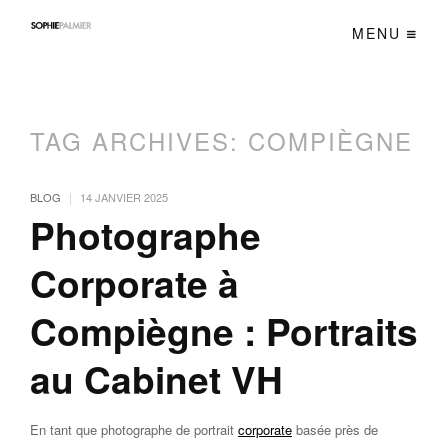
MENU
TAG ARCHIVES:
COMPIÈGNE
|
BLOG
14 JANVIER 2025
Photographe
Corporate à
Compiègne : Portraits
au Cabinet VH
En tant que photographe de portrait
corporate
basée près de