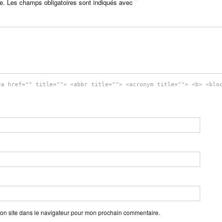
*
e.
Les champs obligatoires sont indiqués avec
<a href="" title=""> <abbr title=""> <acronym title=""> <b> <blo
on site dans le navigateur pour mon prochain commentaire.