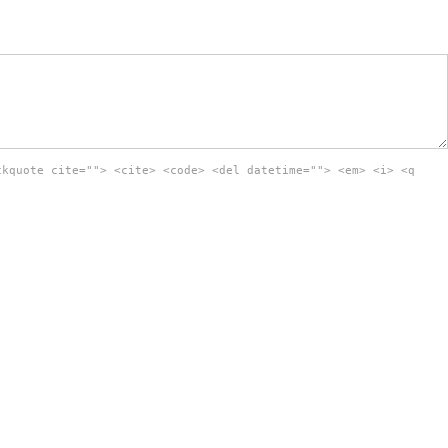
ckquote cite=""> <cite> <code> <del datetime=""> <em> <i> <q