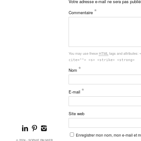
Votre adresse e-mail ne sera pas publié
*
Commentaire
You may use these
HTML
tags and attributes:
cite=""> <s> <strike> <strong>
*
Nom
*
E-mail
Site web
Enregistrer mon nom, mon e-mail et m
© 2024 - SOPHIE PALMIER