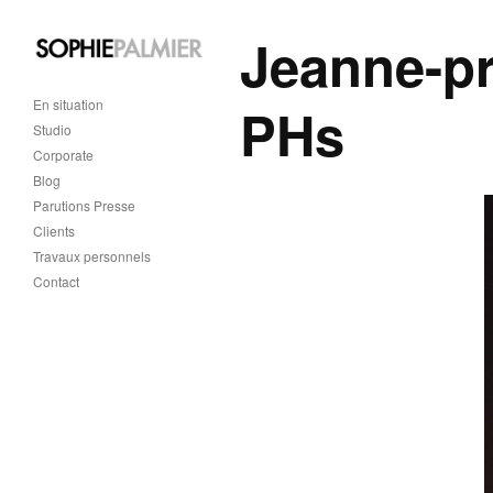
Jeanne-pr
En situation
PHs
Studio
Corporate
Blog
Parutions Presse
Clients
Travaux personnels
Contact