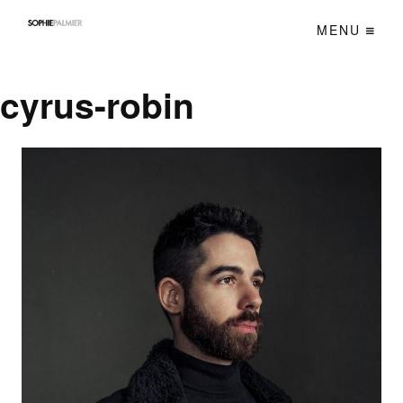
MENU
cyrus-robin