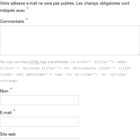
Votre adresse e-mail ne sera pas publiée.
Les champs obligatoires sont
*
indiqués avec
*
Commentaire
You may use these
HTML
tags and attributes:
<a href="" title=""> <abbr
title=""> <acronym title=""> <b> <blockquote cite=""> <cite>
<code> <del datetime=""> <em> <i> <q cite=""> <s> <strike>
<strong>
*
Nom
*
E-mail
Site web