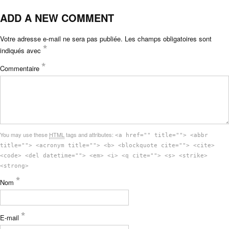
ADD A NEW COMMENT
Votre adresse e-mail ne sera pas publiée.
Les champs obligatoires sont
*
indiqués avec
*
Commentaire
You may use these
HTML
tags and attributes:
<a href="" title=""> <abbr
title=""> <acronym title=""> <b> <blockquote cite=""> <cite>
<code> <del datetime=""> <em> <i> <q cite=""> <s> <strike>
<strong>
*
Nom
*
E-mail