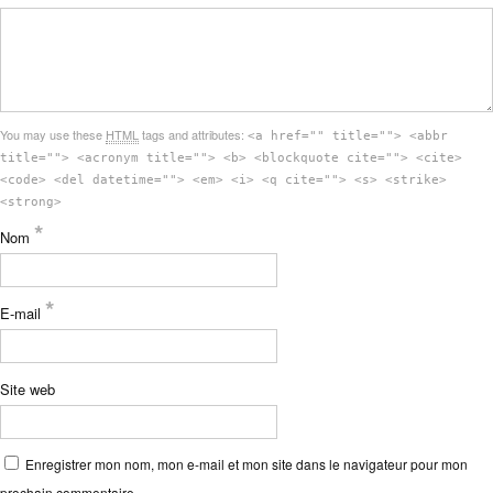
You may use these
HTML
tags and attributes:
<a href="" title=""> <abbr
title=""> <acronym title=""> <b> <blockquote cite=""> <cite>
<code> <del datetime=""> <em> <i> <q cite=""> <s> <strike>
<strong>
*
Nom
*
E-mail
Site web
Enregistrer mon nom, mon e-mail et mon site dans le navigateur pour mon
prochain commentaire.