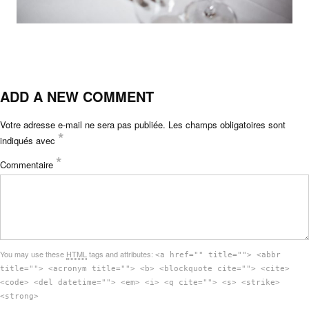
ADD A NEW COMMENT
Votre adresse e-mail ne sera pas publiée.
Les champs obligatoires sont
*
indiqués avec
*
Commentaire
You may use these
HTML
tags and attributes:
<a href="" title=""> <abbr
title=""> <acronym title=""> <b> <blockquote cite=""> <cite>
<code> <del datetime=""> <em> <i> <q cite=""> <s> <strike>
<strong>