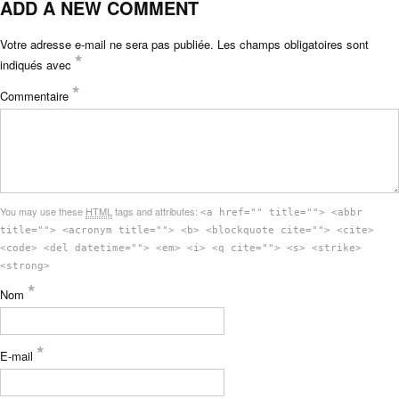
ADD A NEW COMMENT
Votre adresse e-mail ne sera pas publiée.
Les champs obligatoires sont
*
indiqués avec
*
Commentaire
You may use these
HTML
tags and attributes:
<a href="" title=""> <abbr
title=""> <acronym title=""> <b> <blockquote cite=""> <cite>
<code> <del datetime=""> <em> <i> <q cite=""> <s> <strike>
<strong>
*
Nom
*
E-mail