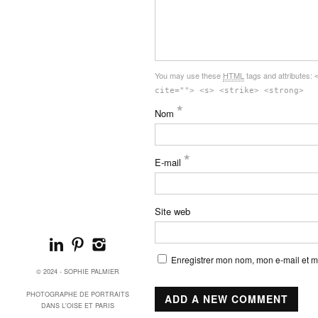
You may use these
HTML
tags and attributes:
cite=""> <s> <strike> <strong>
*
Nom
*
E-mail
Site web
Enregistrer mon nom, mon e-mail et m
© 2024 - SOPHIE PALMIER
PHOTOGRAPHE DE PORTRAITS
DANS L'OISE ET PARIS