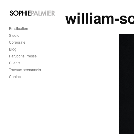
william-s
En situation
Studio
Corporate
Blog
Parutions Presse
Clients
Travaux personnels
Contact