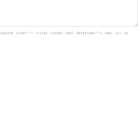
ckquote cite=""> <cite> <code> <del datetime=""> <em> <i> <q