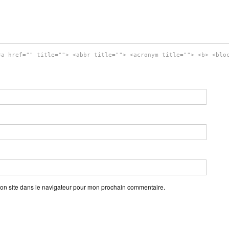
<a href="" title=""> <abbr title=""> <acronym title=""> <b> <blo
on site dans le navigateur pour mon prochain commentaire.